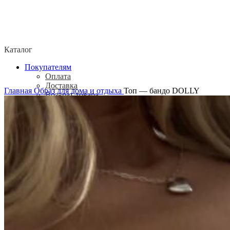
Каталог
Покупателям
Оплата
Доставка
Главная
Образ для дома и отдыха
Топ — бандо DOLLY
Возврат товара
Политика конфиденциальности
Согласие посетителя сайта на обработку
персональных данных
О нас
Контакты
Магазины
Отзывы
О бренде ADELOVE