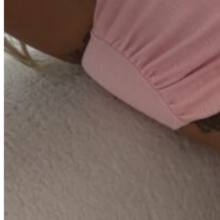
0
пунктов
/
0
₽