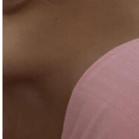
Вход / Регистрация
Список желаний (Wishlist)
0
пунктов
/
0
₽
Меню