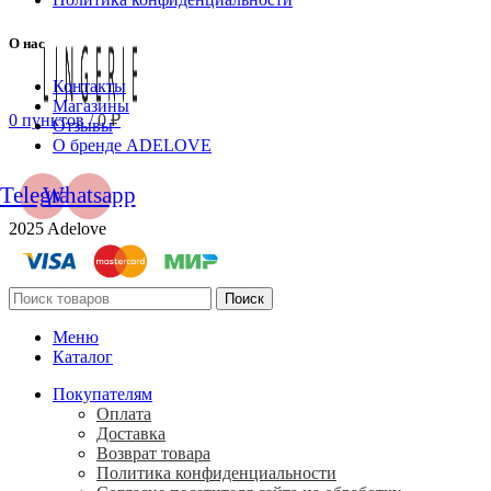
О нас
Контакты
Магазины
0
пунктов
/
0
₽
Отзывы
О бренде ADELOVE
Telegram
Whatsapp
2025 Adelove
Поиск
Меню
Каталог
Покупателям
Оплата
Доставка
Возврат товара
Политика конфиденциальности