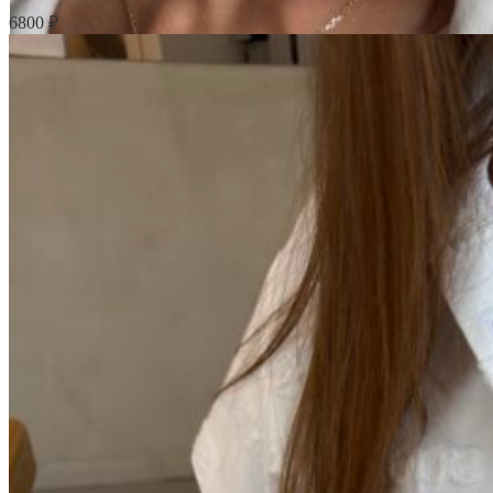
6800
₽