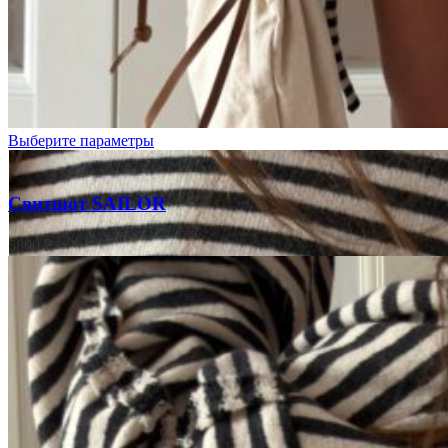
Белый
Розовый
Выберите параметры
Свитшот SAILOR
5800
₽