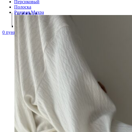
Персиковый
Полоска
Розовая Махра
0
пунктов
/
0
₽