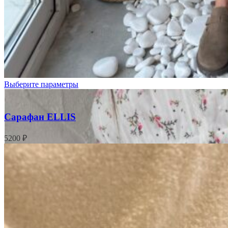
Голубые
цветочки
Цветочки
Выберите параметры
Сарафан ELLIS
5200
₽