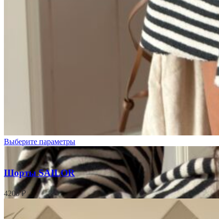
Полоска
Выберите параметры
Шорты SAILOR
4200
₽