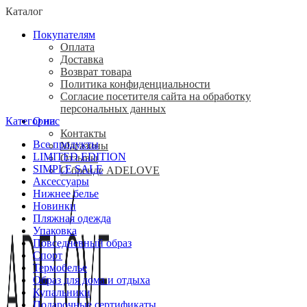
Каталог
Покупателям
Оплата
Доставка
Возврат товара
Политика конфиденциальности
Согласие посетителя сайта на обработку
персональных данных
Категории
О нас
Контакты
Все
продукты
Магазины
LIMITED EDITION
Отзывы
SIMPLE SALE
О бренде ADELOVE
Аксессуары
Нижнее белье
Новинки
Пляжная одежда
Упаковка
Повседневный образ
Спорт
Термобелье
Образ для дома и отдыха
Купальники
Подарочные сертификаты