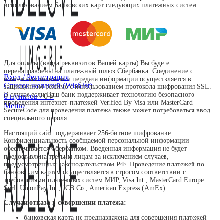
использованием Банковских карт следующих платежных систем:
Для оплаты (ввода реквизитов Вашей карты) Вы будете
перенаправлены на платежный шлюз Сбербанка. Соединение с
Вход / Регистрация
платежным шлюзом и передача информации осуществляется в
Список желаний (Wishlist)
защищенном режиме с использованием протокола шифрования SSL.
В случае если Ваш банк поддерживает технологию безопасного
0
пунктов
/
0
₽
проведения интернет-платежей Verified By Visa или MasterCard
Меню
SecureCode для проведения платежа также может потребоваться ввод
специального пароля.
Настоящий сайт поддерживает 256-битное шифрование.
Конфиденциальность сообщаемой персональной информации
обеспечивается Сбербанком. Введенная информация не будет
предоставлена третьим лицам за исключением случаев,
предусмотренных законодательством РФ. Проведение платежей по
банковским картам осуществляется в строгом соответствии с
требованиями платежных систем МИР, Visa Int., MasterCard Europe
Sprl, UnionPay Int., JCB Co., American Express (AmEx).
Случаи отказа в совершении платежа:
банковская карта не предназначена для совершения платежей