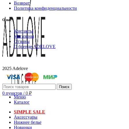
Возврат
Политика конфиденциальности
О нас
Контакты
Магазины
Отзывы
О бренде ADELOVE
2025 Adelove
Поиск
0
пунктов
/
0
₽
Меню
Каталог
SIMPLE SALE
Аксессуары
Нижнее белье
Новинки