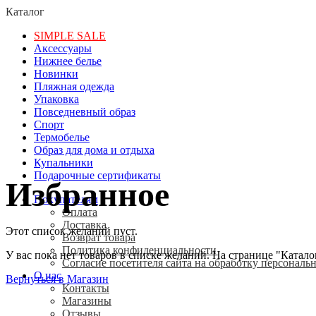
Каталог
SIMPLE SALE
Аксессуары
Нижнее белье
Новинки
Пляжная одежда
Упаковка
Повседневный образ
Спорт
Термобелье
Образ для дома и отдыха
Купальники
Подарочные сертификаты
Избранное
Покупателям
Оплата
Доставка
Этот список желаний пуст.
Возврат товара
Политика конфиденциальности
У вас пока нет товаров в списке желаний. На странице "Катал
Согласие посетителя сайта на обработку персонал
О нас
Вернуться в Магазин
Контакты
Магазины
Отзывы