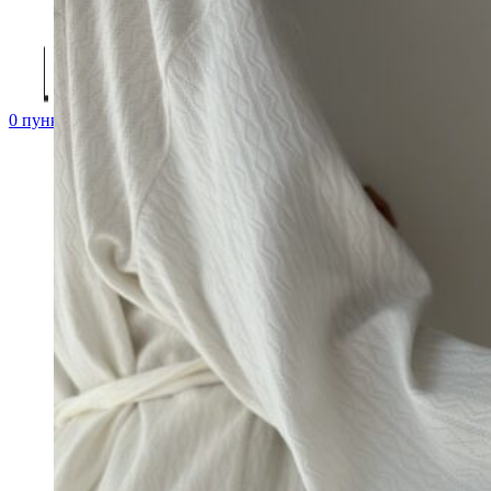
0
пунктов
/
0
₽