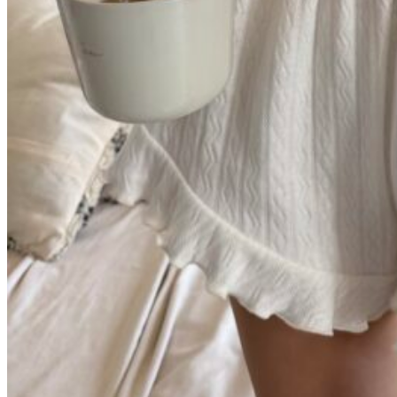
Бело
/
Молочный
желтый
ажур