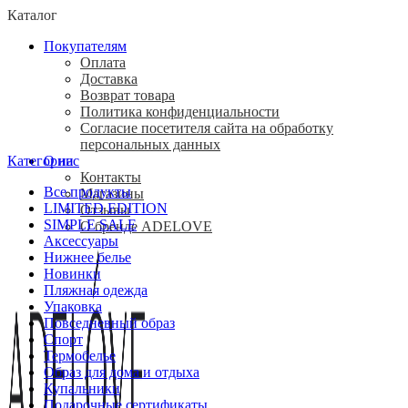
Каталог
Покупателям
Оплата
Доставка
Возврат товара
Политика конфиденциальности
Согласие посетителя сайта на обработку
персональных данных
Категории
О нас
Контакты
Все
продукты
Магазины
LIMITED EDITION
Отзывы
SIMPLE SALE
О бренде ADELOVE
Аксессуары
Нижнее белье
Новинки
Пляжная одежда
Упаковка
Повседневный образ
Спорт
Термобелье
Образ для дома и отдыха
Купальники
Подарочные сертификаты