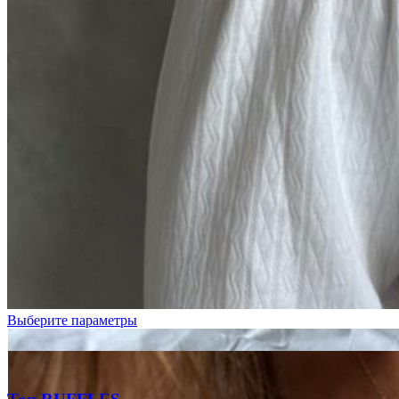
Молочный
ажур
Розовый
ажур
Выберите параметры