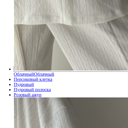
Облачный
Облачный
Персиковый клетка
Пудровый
Пудровый полоска
Розовый ажур