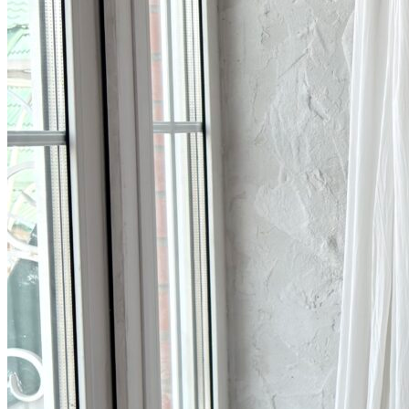
Вход / Регистрация
Список желаний (Wishlist)
0
пунктов
/
0
₽
Меню
0
пунктов
/
0
₽