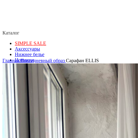
Каталог
SIMPLE SALE
Аксессуары
Нижнее белье
Новинки
Главная
Повседневный образ
Сарафан ELLIS
Пляжная одежда
Упаковка
Повседневный образ
Спорт
Термобелье
Образ для дома и отдыха
Купальники
Подарочные сертификаты
Покупателям
Оплата
Доставка
Возврат товара
Политика конфиденциальности