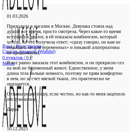
Оценка
3
01.03.2026
из
Приходила в магазин в Москве. Девушка стояла над
5
душой все время, просто смотрела. Через какое-то время
вступила в диалог, я ей показала комбинезон, который
хотела, на что получила ответ: «сразу говорю, он вам не
Вход / Регистрация
подойдет, он для беременных» и никакой альтернативы
Список желаний (Wishlist)
не предложила:(
0
пунктов
/
0
₽
Я все равно заказала этот комбинезон, и он прекрасно сел
Меню
на мо
й не беременный живот. Единственное, у меня
длина тела больше немного, поэтому не прям комфортно
в нем, но за счет мягкой ткани, это практически не
ощущается.
Отзывы редко пишу, если честно, но как-то меня зацепило
обслуживание.
Дарья
Оценка
5
10.12.2025