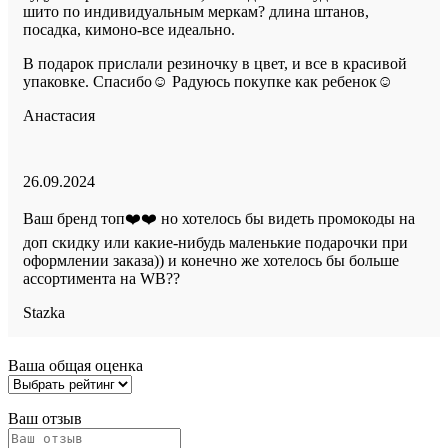
шито по индивидуальным меркам? длина штанов,
посадка, кимоно-все идеально.
В подарок прислали резиночку в цвет, и все в красивой
упаковке. Спасибо☺️ Радуюсь покупке как ребенок☺️
Анастасия
Оценка
5
26.09.2024
из
5
Ваш бренд топ❤️❤️ но хотелось бы видеть промокоды на
доп скидку или какие-нибудь маленькие подарочки при
оформлении заказа)) и конечно же хотелось бы больше
ассортимента на WB??
Stazka
Ваша общая оценка
Ваш отзыв