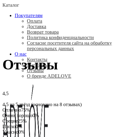
Каталог
Покупателям
Оплата
Доставка
Возврат товара
Политика конфиденциальности
Согласие посетителя сайта на обработку
персональных данных
О нас
Отзывы
Контакты
Магазины
Отзывы
О бренде ADELOVE
4,5
Оценка
4.5
4.5 из 5 звёзд (основано на 8 отзывах)
из
Отлично
75%
5
Очень хорошо
0%
Средне
25%
Плохо
0%
Ужасно
0%