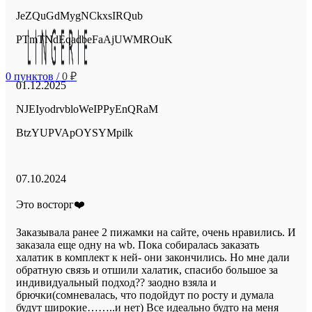
из
JeZQuGdMygNCkxsIRQub
5
PTmTNdEqadbeFaAjUWMROuK
Оценка
0
пунктов
/
0
₽
3
01.12.2025
из
NJEIyodrvbloWeIPPyEnQRaM
5
BtzYUPVApOYSYMpilk
Оценка
5
07.10.2024
из
5
Это восторг❤️
Заказывала ранее 2 пижамки на сайте, очень нравились. И
заказала еще одну на wb. Пока собиралась заказать
халатик в комплект к ней- они закончились. Но мне дали
обратную связь и отшили халатик, спасибо большое за
индивидуальный подход?? заодно взяла и
брючки(сомневалась, что подойдут по росту и думала
будут широкие……..и нет) Все и
деально будто на меня