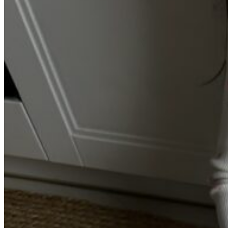
Вход / Регистрация
Список желаний (Wishlist)
0
пунктов
/
0
₽
Меню