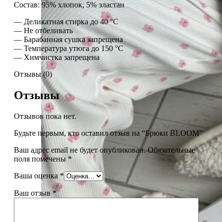
Состав: 95% хлопок, 5% эластан
— Деликатная стирка до 40 °C
— Не отбеливать
— Барабанная сушка запрещена
— Температура утюга до 150 °C
— Химчистка запрещена
Отзывы (0)
Отзывы
Отзывов пока нет.
Будьте первым, кто оставил отзыв на “Брюки BLOOM”
Ваш адрес email не будет опубликован.
Обязательные
поля помечены
*
Ваша оценка
*
Ваш отзыв
*