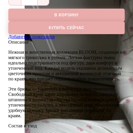
Количество
товара
Брюки
В КОРЗИНУ
BLOOM
КУПИТЬ СЕЙЧАС
Добавить в пожелания
Описание
Нежная и женственная коллекция BLOOM, созданная из
мягкого трикотажа в рубчик. Легкая фактурна ткань
идеально подстраивается под фигуру, даря комфорт и
утонченный вид. Каждая модель украшена деликатным
цветочным принтом и аккуратной волнистой отделкой
по краям, что придает образам особую романтичность.
Эти брюки — гармония комфорта и женственности.
Свободный крой дарит ощущение легкости, широкие
штанины и волнистая отделка по низу подчеркивает
утонченность силуэта, а эластичный пояс обеспечивает
удобную посадку. Брюки дополнены разрезами по
краям.
Состав и уход