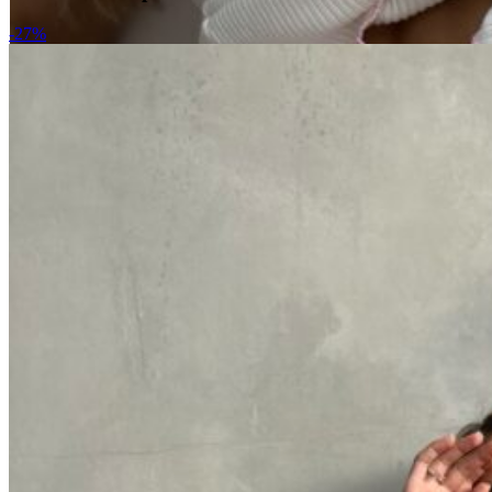
2800 ₽.
-27%