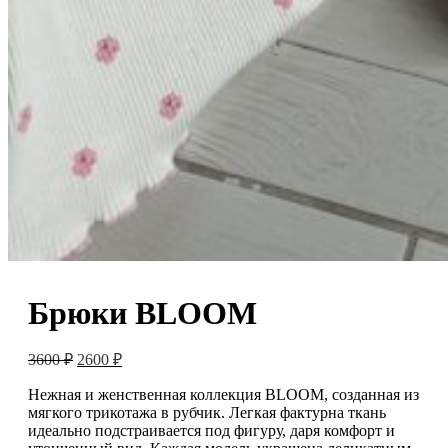
Брюки BLOOM
Первоначальная
Текущая
3600
₽
2600
₽
цена
цена:
составляла
Нежная и женственная коллекция BLOOM, созданная из
2600 ₽.
мягкого трикотажа в рубчик. Легкая фактурна ткань
3600 ₽.
идеально подстраивается под фигуру, даря комфорт и