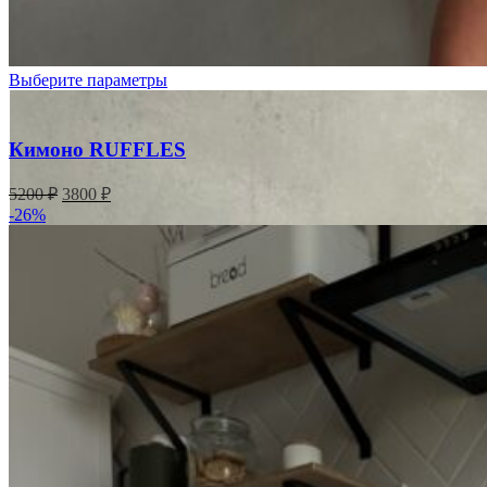
Выберите параметры
Кимоно RUFFLES
Первоначальная
Текущая
5200
₽
3800
₽
цена
цена:
-26%
составляла
3800 ₽.
5200 ₽.