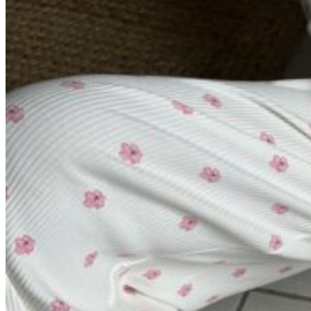
0
пунктов
/
0
₽