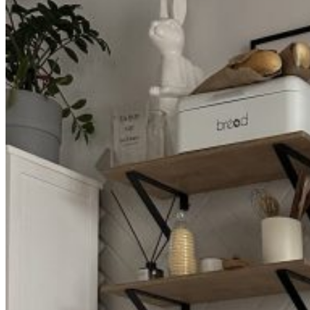
Вход / Регистрация
Список желаний (Wishlist)
0
пунктов
/
0
₽
Меню