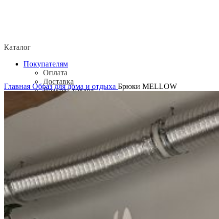
Каталог
Покупателям
Оплата
Доставка
Главная
Образ для дома и отдыха
Брюки MELLOW
Возврат товара
Политика конфиденциальности
Согласие посетителя сайта на обработку
персональных данных
О нас
Контакты
Магазины
Отзывы
О бренде ADELOVE