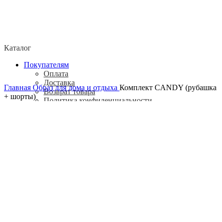
Каталог
Покупателям
Оплата
Доставка
Главная
Образ для дома и отдыха
Комплект CANDY (рубашка
Возврат товара
+ шорты)
Политика конфиденциальности
Согласие посетителя сайта на обработку
персональных данных
О нас
Контакты
Магазины
Отзывы
О бренде ADELOVE