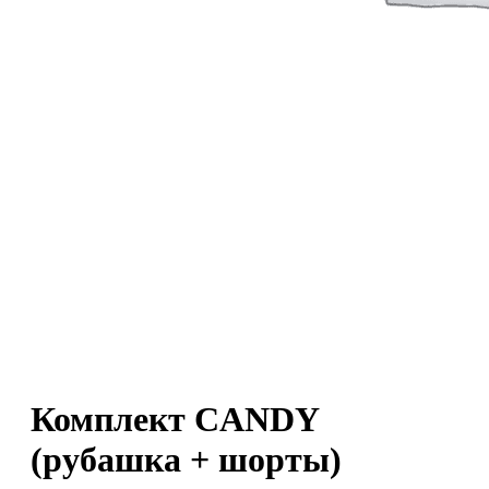
0
пунктов
/
0
₽
Комплект CANDY
(рубашка + шорты)