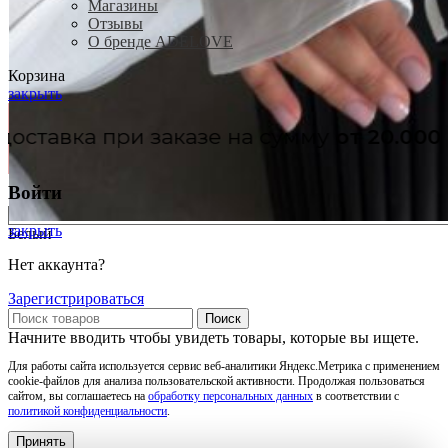
Магазины
Отзывы
О бренде ADELOVE
Корзина
закрыть
казе на сумму
от 20.000₽
Войти
закрыть
Белый
Нет аккаунта?
Зарегистрироваться
Поиск
Начните вводить чтобы увидеть товары, которые вы ищете.
Для работы сайта используется сервис веб-аналитики Яндекс.Метрика с применением
cookie-файлов для анализа пользовательской активности. Продолжая пользоваться
сайтом, вы соглашаетесь на
обработку персональных данных
в соответствии с
политикой конфиденциальности
.
Принять