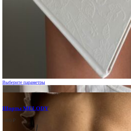
Молочный
ажур
Выберите параметры
Шорты MELODY
1800
₽