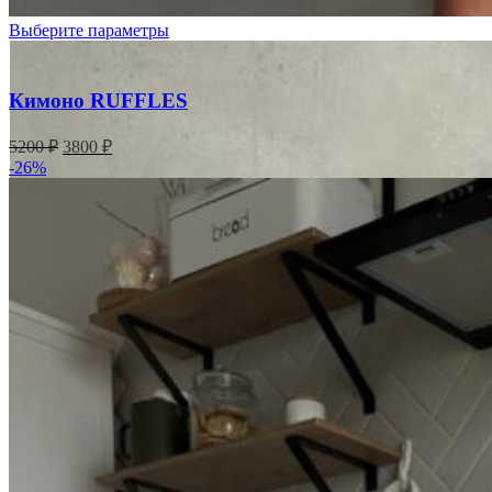
Выберите параметры
Кимоно RUFFLES
Первоначальная
Текущая
5200
₽
3800
₽
цена
цена:
-26%
составляла
3800 ₽.
5200 ₽.