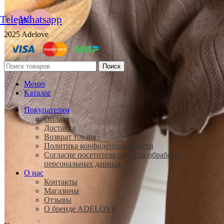
Telegram
Whatsapp
2025 Adelove
Поиск
Меню
Каталог
Покупателям
Оплата
Доставка
Возврат товара
Политика конфиденциальности
Согласие посетителя сайта на обработку
персональных данных
О нас
Контакты
Магазины
Отзывы
О бренде ADELOVE