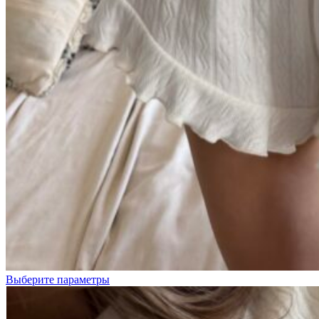
Молочный
ажур
Розовый
ажур
Выберите параметры