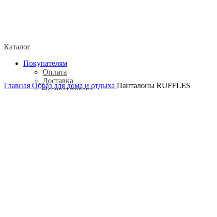
Каталог
Покупателям
Оплата
Доставка
Главная
Образ для дома и отдыха
Панталоны RUFFLES
Возврат товара
Политика конфиденциальности
Согласие посетителя сайта на обработку
персональных данных
О нас
Контакты
Магазины
Отзывы
О бренде ADELOVE