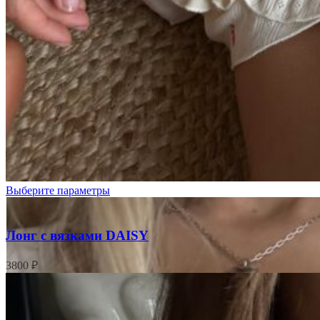
Цветочки
на
кремовом
Выберите параметры
Лонг с вязками DAISY
3800
₽