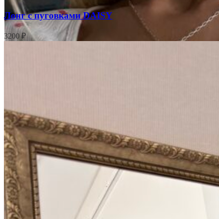
Лонг с пуговками DAISY
3200
₽