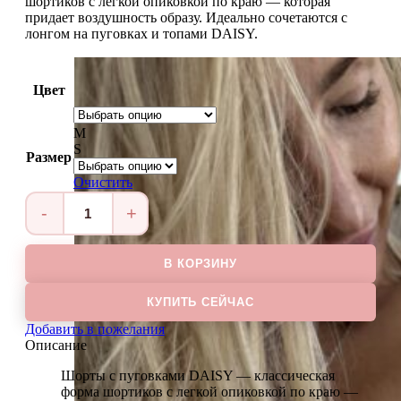
шортиков с легкой опиковкой по краю — которая
придает воздушность образу. Идеально сочетаются с
лонгом на пуговках и топами DAISY.
Цвет
M
S
Размер
Очистить
Количество
товара
Шорты
В КОРЗИНУ
с
пуговками
DAISY
КУПИТЬ СЕЙЧАС
Добавить в пожелания
Описание
Шорты с пуговками DAISY — классическая
форма шортиков с легкой опиковкой по краю —