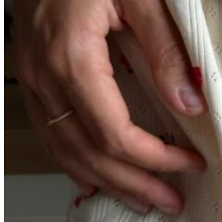
0
пунктов
/
0
₽