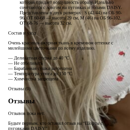
которая придает воздушность образу. Идеально
сочетаются с лонгом на пуговках и топами DAISY.
Представлены в двух размерах : S (42/44) на ОБ 90-
96, ОТ 60-68 — высота 29 см, М (46) на ОБ 96-102,
ОТ 68-76 — высота 32 см.
Состав и уход
Очень красивая ажурная ткань в кремовом оттенке с
милейшими цветочками по всему изделию.
— Деликатная стирка до 40 °C
— Не отбеливать
— Барабанная сушка запрещена
— Температура утюга до 150 °C
— Химчистка запрещена
Отзывы (0)
Отзывы
Отзывов пока нет.
Будьте первым, кто оставил отзыв на “Шорты с
пуговками DAISY”