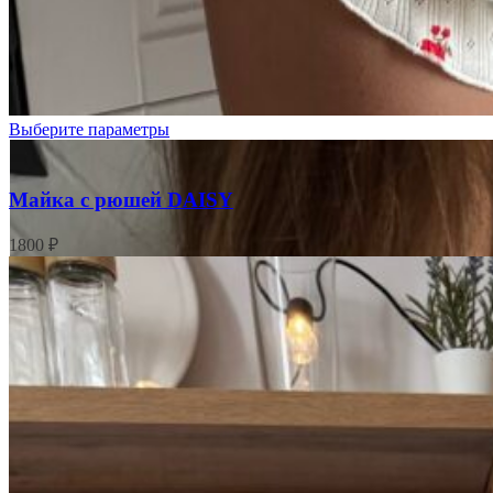
Цветочки
на
кремовом
Выберите параметры
Майка с рюшей DAISY
1800
₽