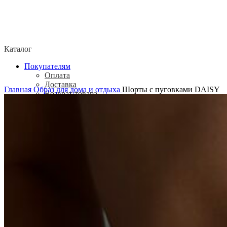
Каталог
Покупателям
Оплата
Доставка
Главная
Образ для дома и отдыха
Шорты с пуговками DAISY
Возврат товара
Политика конфиденциальности
Согласие посетителя сайта на обработку
персональных данных
О нас
Контакты
Магазины
Отзывы
О бренде ADELOVE