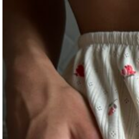
Вход / Регистрация
Список желаний (Wishlist)
0
пунктов
/
0
₽
Меню