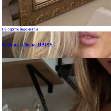
Цветочки
на
кремовом
Выберите параметры
Комплект белья DAISY
3200
₽