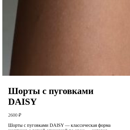
Шорты с пуговками
DAISY
2600
₽
Шорты с пуговками DAISY — классическая форма