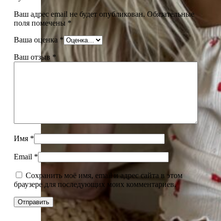
Ваш адрес email не будет опубликован.
Обязательные
поля помечены
*
Ваша оценка
*
Ваш отзыв
*
Имя
*
Email
*
Сохранить моё имя, email и адрес сайта в этом
браузере для последующих моих комментариев.