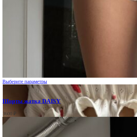
Цветочки
на
кремовом
Выберите параметры
Шорты жатка DAISY
3600
₽