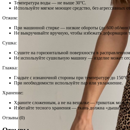
Температура воды — не выше 30°C.
Используйте мягкое моющее средство, без агрессивных о
Отжим:
При машинной стирке — низкие обороты (до 600 об/мин)
Не выкручивайте вручную, чтобы избежать деформации 
Сушка:
Сушите на горизонтальной поверхности в расправленном 
Не используйте сушильную машину — изделие может сест
Глажка:
Гладьте с изнаночной стороны при температуре до 150°C
При необходимости используйте пар или увлажнение.
Хранение:
Храните сложенным, а не на вешалке — трикотаж может р
Избегайте тесного хранения — ткань должна «дышать».
Отзывы (0)
Отзывы