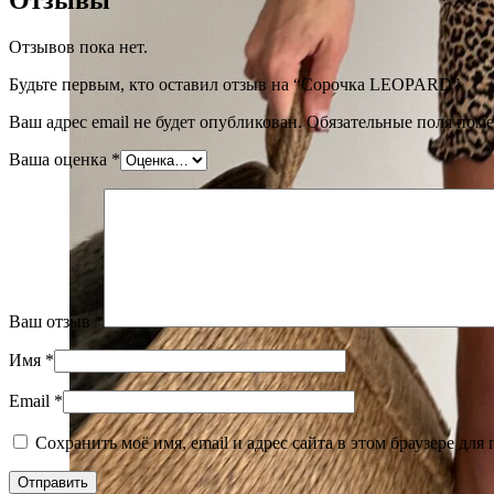
Отзывов пока нет.
Будьте первым, кто оставил отзыв на “Сорочка LEOPARD”
Ваш адрес email не будет опубликован.
Обязательные поля пом
Ваша оценка
*
Ваш отзыв
*
Имя
*
Email
*
Сохранить моё имя, email и адрес сайта в этом браузере д