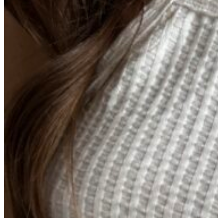
Вход / Регистрация
Список желаний (Wishlist)
0
пунктов
/
0
₽
Меню