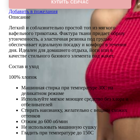
КУПИТЬ СЕЙЧАС
Добавить в пожелания
Описание
Легкий и соблазнительно простой топ из мягкого
вафельного трикотажа. Фактура ткани придает образу
утонченность, а эластичная резинка под грудью
обеспечивает идеальную посадку и комфорт в течении
дня. Идеален для домашнего отдыха, йоги или в
качестве стильного базового элемента под жакет.
Состав и уход
100% хлопок
Машинная стирка при температуре 30С на
деликатном режиме
Используйте мягкое моющее средство без хлора и
отбеливателей
Стирать наизнанку, желательно с вещами схожих
оттенков
Отжим до 600 об/мин
Не использовать машинную сушку
Гладить при температуре до 150С