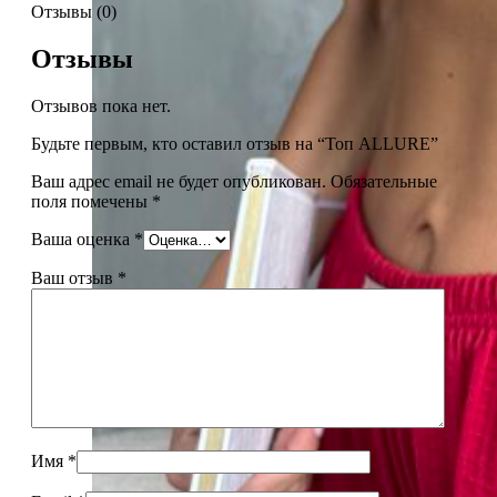
Отзывы (0)
Отзывы
Отзывов пока нет.
Будьте первым, кто оставил отзыв на “Топ ALLURE”
Ваш адрес email не будет опубликован.
Обязательные
поля помечены
*
Ваша оценка
*
Ваш отзыв
*
Имя
*