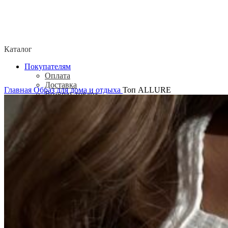
Каталог
Покупателям
Оплата
Доставка
Главная
Образ для дома и отдыха
Топ ALLURE
Возврат товара
Политика конфиденциальности
Согласие посетителя сайта на обработку
персональных данных
О нас
Контакты
Магазины
Отзывы
О бренде ADELOVE