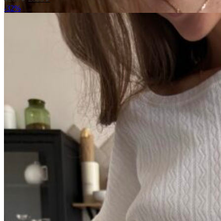
цена
цена:
-32%
составляла
2800 ₽.
4200 ₽.