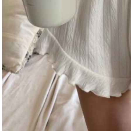
Молочный
ажур
Розовый
ажур