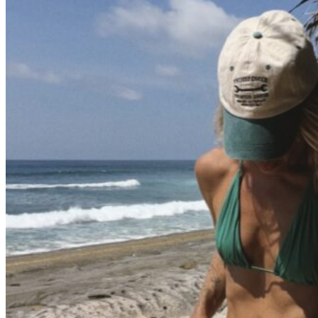
Вход / Регистрация
Список желаний (Wishlist)
0
пунктов
/
0
₽
Меню