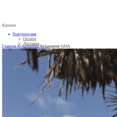
Каталог
Покупателям
Оплата
Доставка
Главная
Купальники
Купальник GOA
Возврат товара
Политика конфиденциальности
Согласие посетителя сайта на обработку
персональных данных
О нас
Контакты
Магазины
Отзывы
О бренде ADELOVE