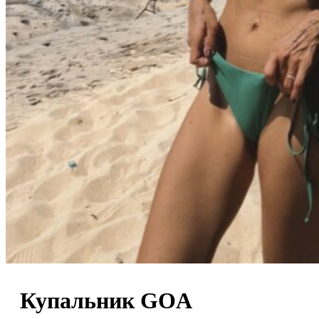
0
пунктов
/
0
₽
Купальник GOA