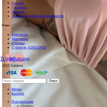
Оплата
Доставка
Возврат
Политика конфиденциальности
О нас
Контакты
Магазины
Отзывы
О бренде ADELOVE
Telegram
Whatsapp
2025 Adelove
Поиск
Меню
Каталог
Покупателям
Оплата