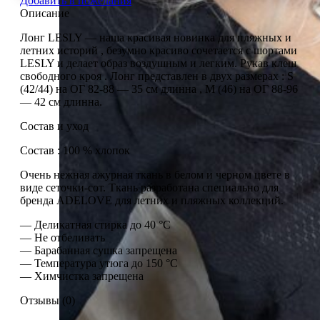
Добавить в пожелания
Описание
Лонг LESLY — наша красивая новинка для пляжных и
летних историй , безумно красиво сочетается с шортами
LESLY и делает образ воздушным и легким. Рукав клеш
свободного кроя . Лонг представлен в двух размерах : S
(42/44) на ОГ 82-88 — 35 см длинна , М (46) на ОГ 88-96
— 42 см длинна.
Состав и уход
Состав : 100 % хлопок
Очень нежная ажурная ткань в белом и черном цвете в
виде сеточки-сот. Ткань разработана специально для
бренда ADELOVE для летних и пляжных коллекций.
— Деликатная стирка до 40 °C
— Не отбеливать
— Барабанная сушка запрещена
— Температура утюга до 150 °C
— Химчистка запрещена
Отзывы (0)