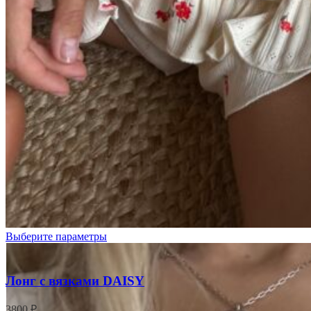
Белый
Черный
Выберите параметры
Лонг с вязками DAISY
3800
₽