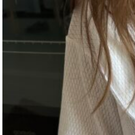
Вход / Регистрация
Список желаний (Wishlist)
0
пунктов
/
0
₽
Меню