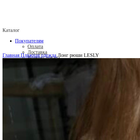
Каталог
Покупателям
Оплата
Доставка
Главная
Пляжная одежда
Лонг рюши LESLY
Возврат товара
Политика конфиденциальности
Согласие посетителя сайта на обработку
персональных данных
О нас
Контакты
Магазины
Отзывы
О бренде ADELOVE