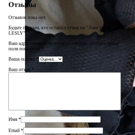
Отзывы
Отзывов пока нет.
Будьте первым, кто оставил отзыв на “Лонг рюши
LESLY”
Ваш адрес email не будет опубликован.
Обязательные
поля помечены
*
Ваша оценка
*
Ваш отзыв
*
Имя
*
Email
*