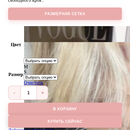
свободного кроя .
РАЗМЕРНАЯ СЕТКА
Цвет
M
S
Размер
Очистить
Количество
товара
Лонг
В КОРЗИНУ
рюши
LESLY
КУПИТЬ СЕЙЧАС