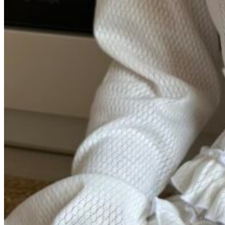
0
пунктов
/
0
₽