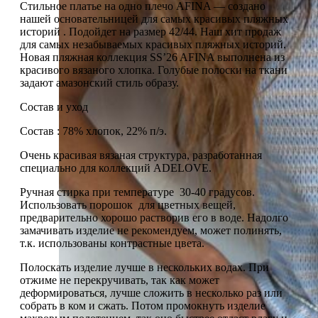
Стильное платье на одно плечо AFINA — создано
нашей основательницей для самых красивых пляжных
историй . Подойдет на размер 42/44. Наш хит продаж
для самых незабываемых красивых пляжных историй.
Новая пляжная коллекция SS’26 AFINA выполнена из
красивого вязаного хлопка. Голубые полоски на ткани
задают амазонский стиль образу.
Состав и уход
Состав : 78% хлопок, 22% п/э.
Очень красивая вязаная структура, разработанная
специально для коллекций ADELOVE.
Ручная стирка при температуре 30-40 градусов.
Использовать порошок для цветных вещей,
предварительно хорошо растворив его в воде. Надолго
замачивать изделие не рекомендуем, может полинять,
т.к. использованы контрастные цвета.
Полоскать изделие лучше в нескольких водах. При
отжиме не перекручивать, так как может
деформироваться, лучше сложить в несколько раз или
собрать в ком и сжать. Потом промокнуть изделие