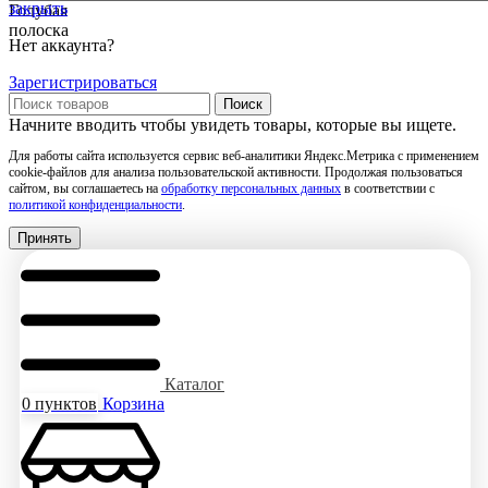
закрыть
Голубая
полоска
Нет аккаунта?
Зарегистрироваться
Поиск
Начните вводить чтобы увидеть товары, которые вы ищете.
Для работы сайта используется сервис веб-аналитики Яндекс.Метрика с применением
cookie-файлов для анализа пользовательской активности. Продолжая пользоваться
сайтом, вы соглашаетесь на
обработку персональных данных
в соответствии с
политикой конфиденциальности
.
Принять
Каталог
0
пунктов
Корзина