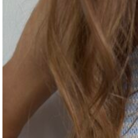
Вход / Регистрация
Список желаний (Wishlist)
0
пунктов
/
0
₽
Меню