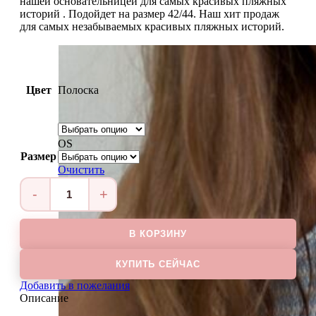
нашей основательницей для самых красивых пляжных
историй . Подойдет на размер 42/44. Наш хит продаж
для самых незабываемых красивых пляжных историй.
Цвет
Полоска
OS
Размер
Очистить
Количество
товара
Платье
В КОРЗИНУ
на
одно
плечо
КУПИТЬ СЕЙЧАС
AFINA
Добавить в пожелания
Описание