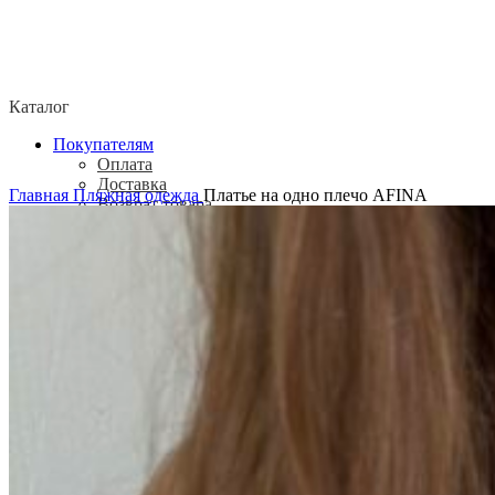
Каталог
Покупателям
Оплата
Доставка
Главная
Пляжная одежда
Платье на одно плечо AFINA
Возврат товара
Политика конфиденциальности
Согласие посетителя сайта на обработку
персональных данных
О нас
Контакты
Магазины
Отзывы
О бренде ADELOVE