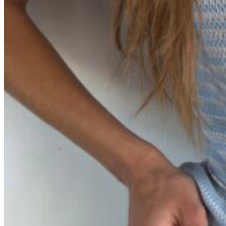
0
пунктов
/
0
₽