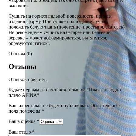
махровым полотенцем, так оно быстрее отдаст влагу и
высохнет.
Сушить на горизонтальной поверхности, придав
изделию форму. При сушке под изделие лучше
положить белую ткань (полотенце, простыня, скатерть).
Не рекомендуем сушить на батарее или бельевой
веревке – может деформироваться, вытянуться,
образуются изгибы.
Отзывы (0)
Отзывы
Отзывов пока нет.
Будьте первым, кто оставил отзыв на “Платье на одно
плечо AFINA”
Ваш адрес email не будет опубликован.
Обязательные
поля помечены
*
Ваша оценка
*
Ваш отзыв
*