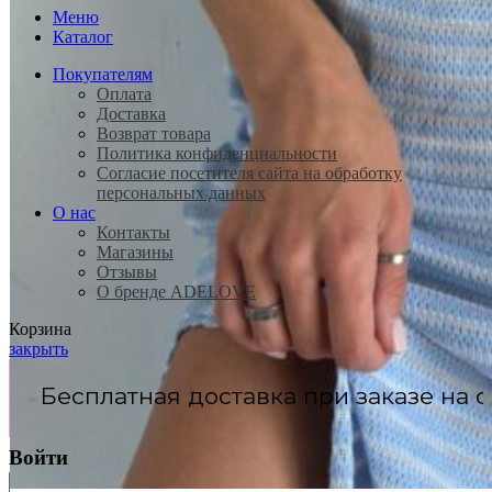
Меню
Каталог
Покупателям
Оплата
Доставка
Возврат товара
Политика конфиденциальности
Согласие посетителя сайта на обработку
персональных данных
О нас
Контакты
Магазины
Отзывы
О бренде ADELOVE
Корзина
закрыть
при заказе на сумму
от 20.000₽
Войти