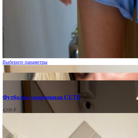
Белые
цветочки
Бордовая
клетка
Розовые
цветочки
Цветочки
на
розовом
Выберите параметры
Футболка укорченная CUTE
4200
₽