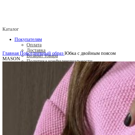
Каталог
Покупателям
Оплата
Доставка
Главная
Повседневный образ
Юбка с двойным поясом
Возврат товара
MASON
Политика конфиденциальности
Согласие посетителя сайта на обработку
персональных данных
О нас
Контакты
Магазины
Отзывы
О бренде ADELOVE