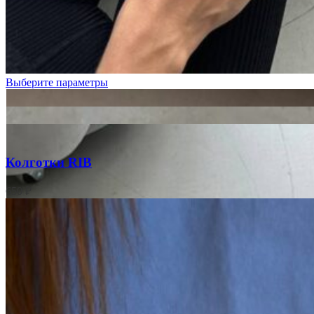
Графит
Молочный
Пудровый
Фуксия
Выберите параметры
Колготки RIB
650
₽