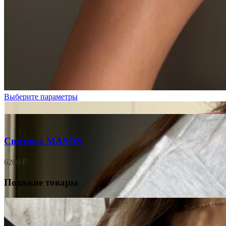
Розовый
Серый
меланж
Выберите параметры
Свитшот MASON
6200
₽
Похожие товары