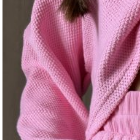
Вход / Регистрация
Список желаний (Wishlist)
0
пунктов
/
0
₽
Меню