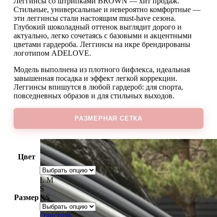
Леггинсы со штрипками BROWN — хит продаж.
Стильные, универсальные и невероятно комфортные —
эти леггинсы стали настоящим must-have сезона.
Глубокий шоколадный оттенок выглядит дорого и
актуально, легко сочетаясь с базовыми и акцентными
цветами гардероба. Леггинсы на икре брендированы
логотипом ADELOVE.
Модель выполнена из плотного бифлекса, идеальная
завышенная посадка и эффект легкой коррекции.
Леггинсы впишутся в любой гардероб: для спорта,
повседневных образов и для стильных выходов.
РАЗМЕРНАЯ СЕТКА
Цвет
L
M
S
Размер
XS
Очистить