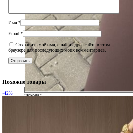
Имя
*
Email
*
Сохранить моё имя, email и адрес сайта в этом
браузере для последующих моих комментариев.
Похожие товары
-42%
шоколад