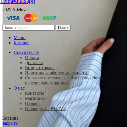
Telegram
Whatsapp
2025 Adelove
Поиск
Меню
Каталог
Покупателям
Оплата
Доставка
Возврат товара
Политика конфиденциальности
Согласие посетителя сайта на обработку
персональных данных
О нас
Контакты
Магазины
Отзывы
О бренде ADELOVE
Корзина
закрыть