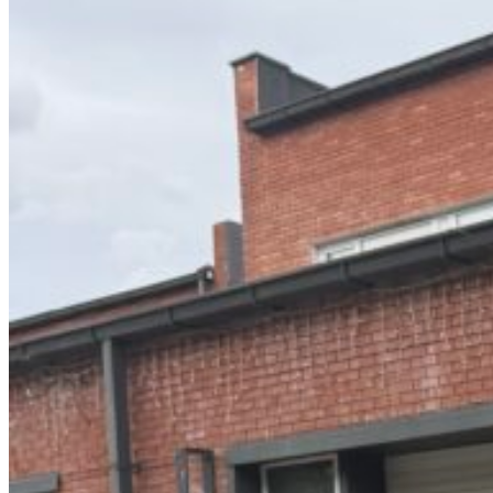
Вход / Регистрация
Список желаний (Wishlist)
0
пунктов
/
0
₽
Меню