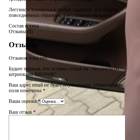
Леггинсы впишутся в любой гардероб: для спорта,
повседневных образов и для стильных выходов.
Состав и уход
Отзывы (0)
Отзывы
Отзывов пока нет.
Будьте первым, кто оставил отзыв на “Леггинсы со
штрипками BROWN”
Ваш адрес email не будет опубликован.
Обязательные
поля помечены
*
Ваша оценка
*
Ваш отзыв
*