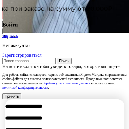
20.000₽
Войти
Молочный
закрыть
Черный
Нет аккаунта?
Зарегистрироваться
Поиск
Начните вводить чтобы увидеть товары, которые вы ищете.
Для работы сайта используется сервис веб-аналитики Яндекс.Метрика с применением
cookie-файлов для анализа пользовательской активности. Продолжая пользоваться
сайтом, вы соглашаетесь на
обработку персональных данных
в соответствии с
политикой конфиденциальности
.
Принять