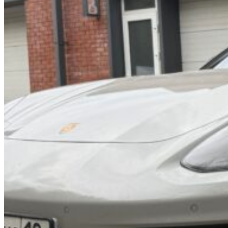
0
пунктов
/
0
₽