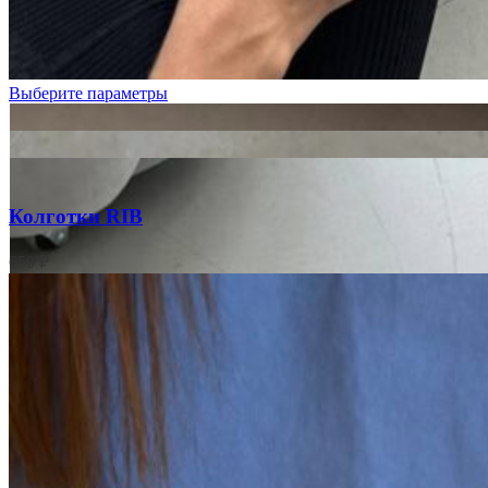
Молочный
Пудровый
Фуксия
Выберите параметры
Колготки RIB
650
₽