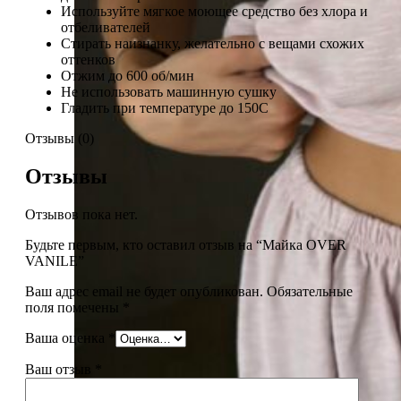
Используйте мягкое моющее средство без хлора и
отбеливателей
Стирать наизнанку, желательно с вещами схожих
оттенков
Отжим до 600 об/мин
Не использовать машинную сушку
Гладить при температуре до 150С
Отзывы (0)
Отзывы
Отзывов пока нет.
Будьте первым, кто оставил отзыв на “Майка OVER
VANILE”
Ваш адрес email не будет опубликован.
Обязательные
поля помечены
*
Ваша оценка
*
Ваш отзыв
*