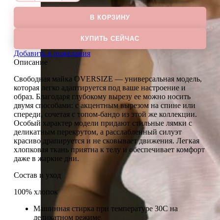
товара
Майка
В КОРЗИНУ
OVER
VANILE
КУПИТЬ СЕЙЧАС
Добавить в пожелания
Описание
Свободная майка OVERSIZE — универсальная модель,
которая легко адаптируется под ваше настроение и
образ. Благодаря глубокому вырезу ее можно носить
двумя способами: с акцентным вырезом на спине или
спереди, сочетая с топом-бандо из этой же коллекции.
Особый характер модели придают стильные лямки с
деликатным перекрутом, а расслабленный силуэт
красиво драпируется и не сковывает движения. Легкая
хлопковая ткань приятна к телу и обеспечивает комфорт
даже в жаркие дни.
Состав и уход
100% хлопок
Машинная стирка при температуре 30С на
деликатном режиме