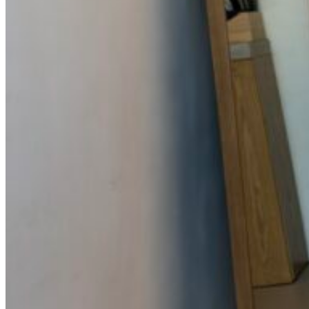
0
пунктов
/
0
₽