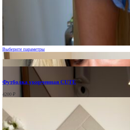
цветочки
Бордовая
клетка
Розовые
цветочки
Цветочки
на
розовом
Выберите параметры
Футболка укорченная CUTE
4200
₽