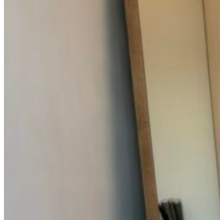
Вход / Регистрация
Список желаний (Wishlist)
0
пунктов
/
0
₽
Меню