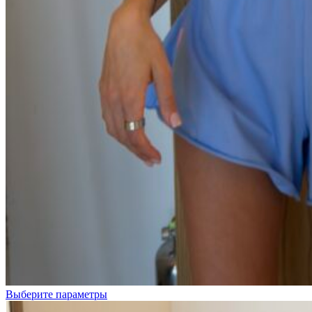
Белые
цветочки
Бордовая
клетка
Розовые
цветочки
Цветочки
на
розовом
Выберите параметры