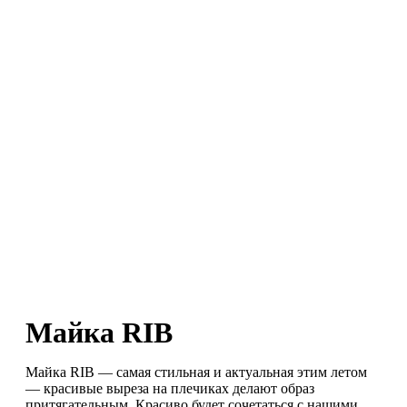
0
пунктов
/
0
₽
Майка RIB
Майка RIB — самая стильная и актуальная этим летом
— красивые выреза на плечиках делают образ
притягательным. Красиво будет сочетаться с нашими