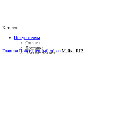
Каталог
Покупателям
Оплата
Доставка
Главная
Повседневный образ
Майка RIB
Возврат товара
Политика конфиденциальности
Согласие посетителя сайта на обработку
персональных данных
О нас
Контакты
Магазины
Отзывы
О бренде ADELOVE