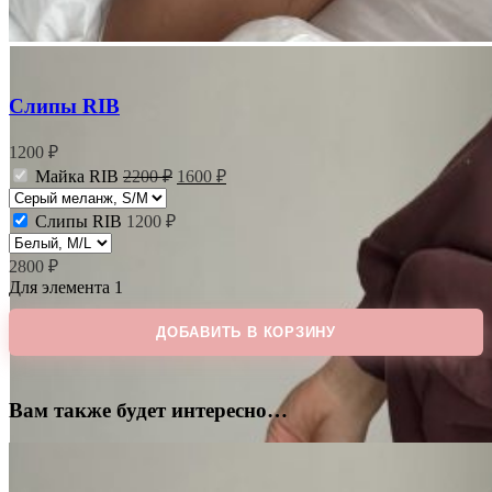
Слипы RIB
1200
₽
Первоначальная
Текущая
Майка RIB
2200
₽
1600
₽
цена
цена:
составляла
1600 ₽.
Слипы RIB
1200
₽
2200 ₽.
2800
₽
Для элемента 1
ДОБАВИТЬ В КОРЗИНУ
Вам также будет интересно…