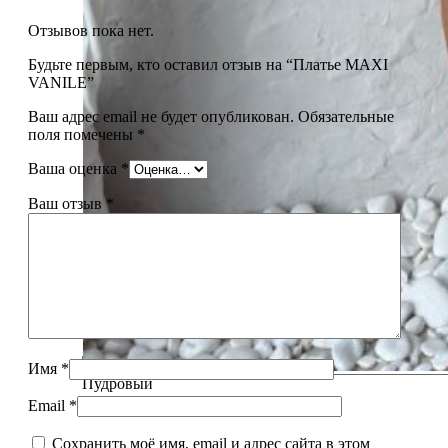
Отзывов пока нет.
Будьте первым, кто оставил отзыв на “Платье MAXI
VANILE”
Ваш адрес email не будет опубликован.
Обязательные
поля помечены
*
Ваша оценка
*
Ваш отзыв
*
Желтый
Имя
*
Пудровый
Email
*
Сохранить моё имя, email и адрес сайта в этом