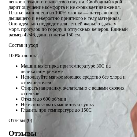
легкость ткани и изящество силуэта. Свободный крой
дарит ощущение комфорта и не сковывает движения.
Платье выполнено из 100% хлопка — натурального,
дышащего и невероятно приятного к телу материала.
Оно идеально подходит для летней жары, отдыха у
моря, прогулок по городу и отпускных вечеров. Единый
размер 42/46, длина платья 150 см.
Состав и уход
100% хлопок
Машинная стирка при температуре 30С на
деликатном режиме
Используйте мягкое моющее средство без хлора и
отбеливателей
Стирать наизнанку, желательно с вещами схожих
оттенков
Отжим до 600 об/мин
Не использовать машинную сушку
Гладить при температуре до 150С
Отзывы (0)
Отзывы