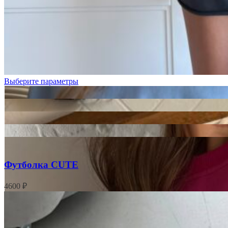
Голубой
Графит
Лимонный
Выберите параметры
Футболка CUTE
4600
₽