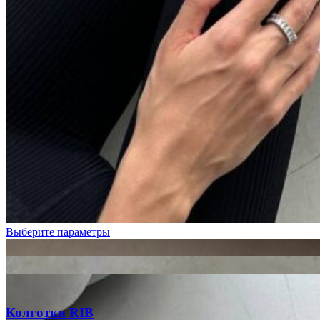
Голубой
Графит
Молочный
Пудровый
Фуксия
Выберите параметры
Колготки RIB