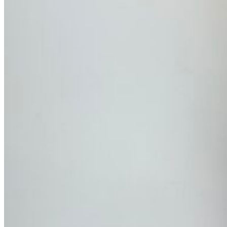
Вход / Регистрация
Список желаний (Wishlist)
0
пунктов
/
0
₽
Меню