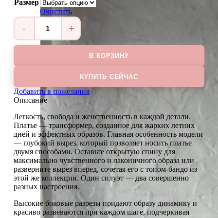
Размер
Очистить
Количество
товара
Платье
В КОРЗИНУ
MAXI
VANILE
КУПИТЬ СЕЙЧАС
Добавить в пожелания
Описание
Легкость, свобода и женственность в каждой детали.
Платье — трансформер, созданное для жарких летних
дней и эффектных образов. Главная особенность модели
— глубокий вырез, который позволяет носить платье
двумя способами. Оставьте открытую спину для
максимально чувственного и лаконичного образа или
разверните вырез вперед, сочетая его с топом-бандо из
этой же коллекции. Один силуэт — два совершенно
разных настроения.
Высокие боковые разрезы придают образу динамику и
красиво развеваются при каждом шаге, подчеркивая