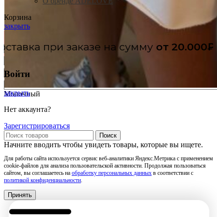
О бренде ADELOVE
Корзина
закрыть
Бесплатн
Голубой
Графит
Войти
Лимонный
закрыть
Молочный
Нет аккаунта?
Зарегистрироваться
Поиск
Начните вводить чтобы увидеть товары, которые вы ищете.
Для работы сайта используется сервис веб-аналитики Яндекс.Метрика с применением
cookie-файлов для анализа пользовательской активности. Продолжая пользоваться
сайтом, вы соглашаетесь на
обработку персональных данных
в соответствии с
политикой конфиденциальности
.
Принять