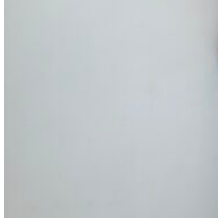
0
пунктов
/
0
₽