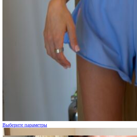
Белые
цветочки
Бордовая
клетка
Розовые
цветочки
Цветочки
на
розовом
Выберите параметры