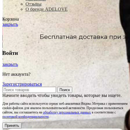
Отзывы
О бренде ADELOVE
Корзина
закрыть
ная доставка при заказе на сумму
от 20
Белый
Голубой
Войти
Лео
закрыть
Нет аккаунта?
Зарегистрироваться
Поиск
Начните вводить чтобы увидеть товары, которые вы ищете.
Для работы сайта используется сервис веб-аналитики Яндекс.Метрика с применением
cookie-файлов для анализа пользовательской активности. Продолжая пользоваться
сайтом, вы соглашаетесь на
обработку персональных данных
в соответствии с
политикой конфиденциальности
.
Принять