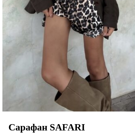
0
пунктов
/
0
₽
Сарафан SAFARI