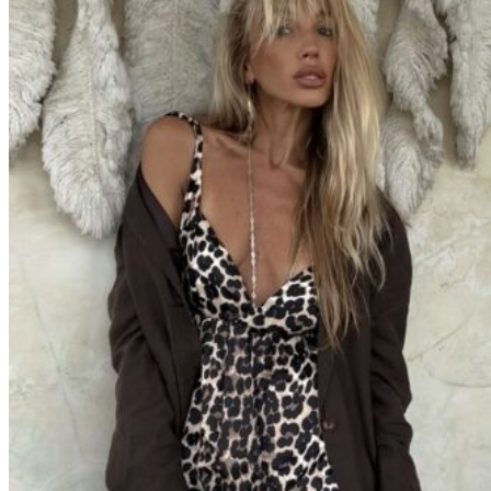
Вход / Регистрация
Список желаний (Wishlist)
0
пунктов
/
0
₽
Меню