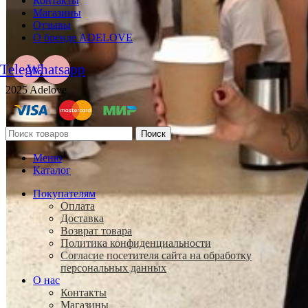
Контакты
Магазины
Отзывы
О бренде ADELOVE
Telegram
Whatsapp
2025 Adelove
Поиск
Меню
Каталог
Покупателям
Оплата
Доставка
Возврат товара
Политика конфиденциальности
Согласие посетителя сайта на обработку
персональных данных
О нас
Контакты
Магазины