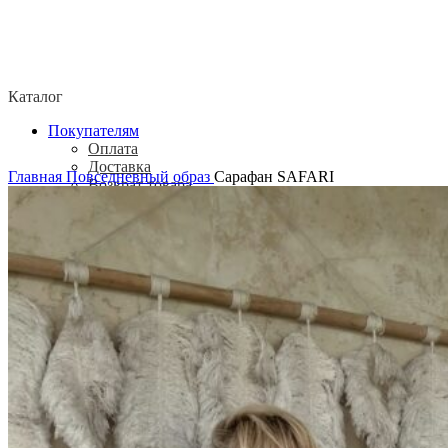
Каталог
Покупателям
Оплата
Доставка
Главная
Повседневный образ
Сарафан SAFARI
Возврат товара
Политика конфиденциальности
Согласие посетителя сайта на обработку
персональных данных
О нас
Контакты
Магазины
Отзывы
О бренде ADELOVE