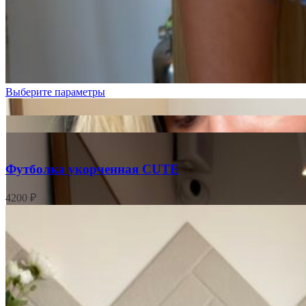
Розовые
цветочки
Цветочки
на
розовом
Выберите параметры
Футболка укорченная CUTE
4200
₽