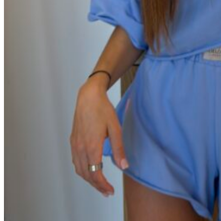
Белые
цветочки
Бордовая
клетка