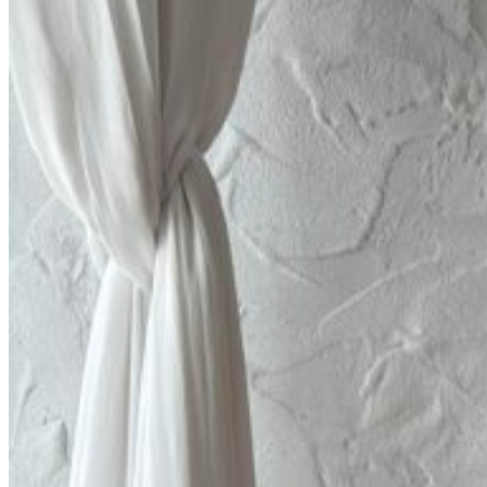
Вход / Регистрация
Список желаний (Wishlist)
0
пунктов
/
0
₽
Меню