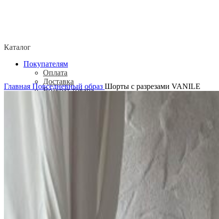
Каталог
Покупателям
Оплата
Доставка
Главная
Повседневный образ
Шорты с разрезами VANILE
Возврат товара
Политика конфиденциальности
Согласие посетителя сайта на обработку
персональных данных
О нас
Контакты
Магазины
Отзывы
О бренде ADELOVE