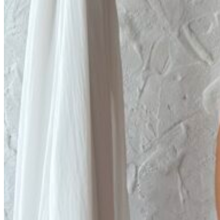
0
пунктов
/
0
₽