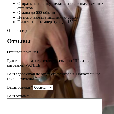
Стирать наизнанку, желательно с вещами схожих
оттенков
Отжим до 600 об/мин
Не использовать машинную сушку
Гладить при температуре до 150С
Отзывы (0)
Отзывы
Отзывов пока нет.
Будьте первым, кто оставил отзыв на “Шорты с
разрезами VANILE”
Ваш адрес email не будет опубликован.
Обязательные
поля помечены
*
Ваша оценка
*
Ваш отзыв
*