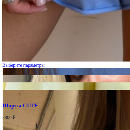
Черный
Графит
Молочный
Выберите параметры
Шорты CUTE
3800
₽