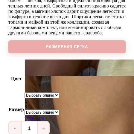
бокам — легкая, комфортная и идеально подходящая для
теплых летних дней. Свободный силуэт красиво садится
по фигуре, а мягкий хлопок дарит ощущение легкости и
комфорта в течение всего дня. Шортики легко сочетать с
топами и майкой из этой же коллекции, создавая
гармоничный комплект, или комбинировать с любыми
другими базовыми вещами вашего гардероба.
РАЗМЕРНАЯ СЕТКА
Цвет
M
S
Размер
Очистить
Количество