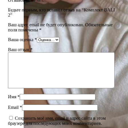
Отзывов пока нет.
Будьте первым, кто оставил отзыв на “Комплект BALI
2”
Ваш адрес email не будет опубликован.
Обязательные
поля помечены
*
Ваша оценка
*
Ваш отзыв
*
Имя
*
Email
*
Сохранить моё имя, email и адрес сайта в этом
браузере для последующих моих комментариев.