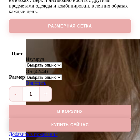
на вязках . Верх и низ можно носить с другими
предметами одежды и комбинировать в летних образах
каждый день.
РАЗМЕРНАЯ СЕТКА
Цвет
Изумруд
OS (42/44)
Размер
Очистить
Количество
товара
Комплект
В КОРЗИНУ
BALI
2
КУПИТЬ СЕЙЧАС
Добавить в пожелания
Описание