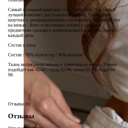
Самый стильный комплект этого лета Bali . Это самый
лучший комплект для пляжного отдыха. Свободные
шортики с декорированными пуговками и стильный топ
на вязках . Верх и низ можно носить с другими
предметами одежды и комбинировать в летних образах
каждый день.
Состав и уход
Состав : 70% полиэстер / 30% вискоза
Ткань махра очень мягкая и приятная на ощупь. Размер
подойдет как 42/44 : грудь 82-88, талия 60-70, бедра 90-
98.
Отзывы (0)
Отзывы