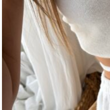
0
пунктов
/
0
₽