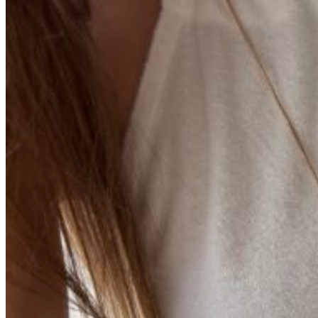
Вход / Регистрация
Список желаний (Wishlist)
0
пунктов
/
0
₽
Меню