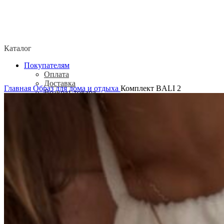
Каталог
Покупателям
Оплата
Доставка
Главная
Образ для дома и отдыха
Комплект BALI 2
Возврат товара
Политика конфиденциальности
Согласие посетителя сайта на обработку
персональных данных
О нас
Контакты
Магазины
Отзывы
О бренде ADELOVE