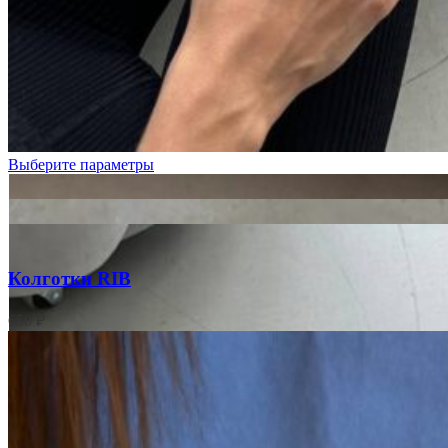
Голубой
Графит
Молочный
Пудровый
Фуксия
Выберите параметры
Колготки RIB
650
₽