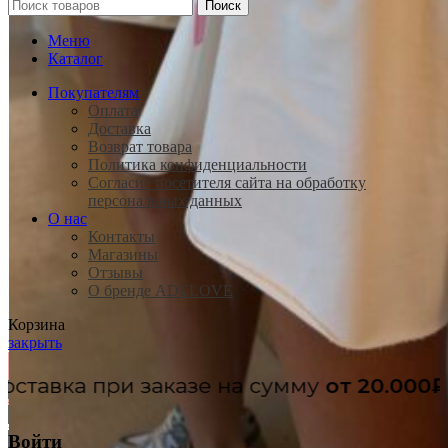
Поиск
Меню
Каталог
Покупателям
Оплата
Доставка
Возврат товара
Политика конфиденциальности
Согласие посетителя сайта на обработку
персональных данных
О нас
Контакты
Магазины
Отзывы
О бренде ADELOVE
Корзина
закрыть
Бесплатная доста
Голубой
Графит
Войти