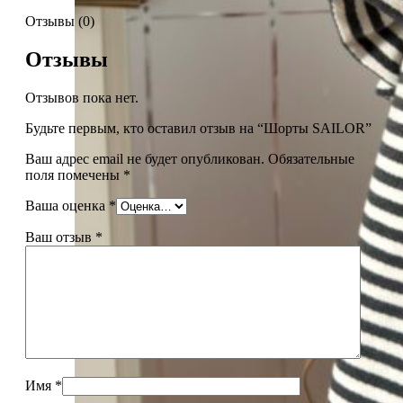
Отзывы (0)
Отзывы
Отзывов пока нет.
Будьте первым, кто оставил отзыв на “Шорты SAILOR”
Ваш адрес email не будет опубликован.
Обязательные
поля помечены
*
Ваша оценка
*
Ваш отзыв
*
Имя
*