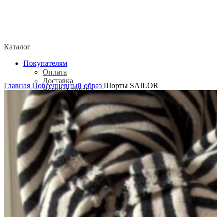
Каталог
Покупателям
Оплата
Доставка
Главная
Повседневный образ
Шорты SAILOR
Возврат товара
Политика конфиденциальности
Согласие посетителя сайта на обработку
персональных данных
О нас
Контакты
Магазины
Отзывы
О бренде ADELOVE