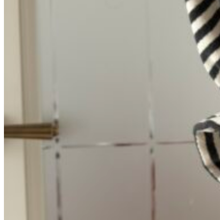
0
пунктов
/
0
₽