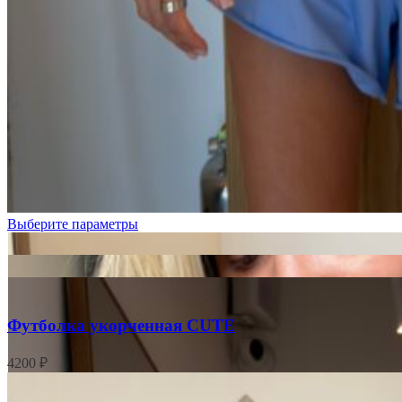
Белые
цветочки
Бордовая
клетка
Розовые
цветочки
Цветочки
на
розовом
Выберите параметры
Футболка укорченная CUTE
4200
₽