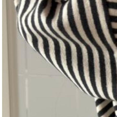
Вход / Регистрация
Список желаний (Wishlist)
0
пунктов
/
0
₽
Меню