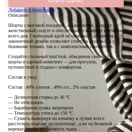
КУПИТЬ СЕЙЧАС
Добавить в пожелания
Описание
Шорты с высокой посадкой , с карманами, создают
женственный силуэт и обеспечивают комфорт в течение
всего дня. Свободный крой не сковывает движения, а
лаконичный дизайн позволяет сочетать модель как с
базовыми топами, так и с комплектным свитшотом.
Создайте стильный total look, объединив свитшот и
шорты в единый комплект — для прогулок,
путешествий и отдыха с комфортом.
Состав и уход
Состав : 49% хлопок , 49% п/э , 2% эластан
— Деликатная стирка до 30 °C
— Не отбеливать
— Барабанная сушка запрещена
— Температура утюга до 150 °C
— Сушить вывернув на изнанку и лучше всего
расстелить изделие на полотенце , а не на бельевой
веревке, чтобы не вытянуть ткань .