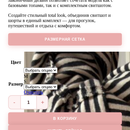
лаконичный дизайн позволяет сочетать модель как с
базовыми топами, так и с комплектным свитшотом.
Создайте стильный total look, объединив свитшот и
шорты в единый комплект — для прогулок,
путешествий и отдыха с комфортом.
РАЗМЕРНАЯ СЕТКА
Цвет
M
S
Размер
Очистить
Количество
товара
Шорты
В КОРЗИНУ
SAILOR