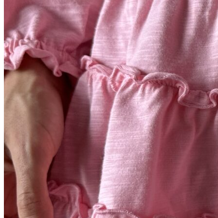
Вход / Регистрация
Список желаний (Wishlist)
0
пунктов
/
0
₽
Меню
0
пунктов
/
0
₽