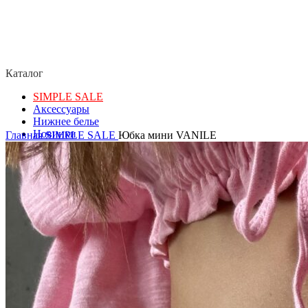
Каталог
SIMPLE SALE
Аксессуары
Нижнее белье
Новинки
Главная
SIMPLE SALE
Юбка мини VANILE
Пляжная одежда
Упаковка
Повседневный образ
Спорт
Термобелье
Образ для дома и отдыха
Купальники
Подарочные сертификаты
Покупателям
Оплата
Доставка
Возврат товара
Политика конфиденциальности