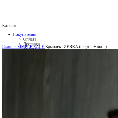
Каталог
Покупателям
Оплата
Доставка
Главная
SIMPLE SALE
Комплект ZEBRA (шорты + лонг)
Возврат товара
Политика конфиденциальности
Согласие посетителя сайта на обработку
персональных данных
О нас
Контакты
Магазины
Отзывы
О бренде ADELOVE