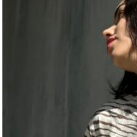
Вход / Регистрация
Список желаний (Wishlist)
0
пунктов
/
0
₽
Меню