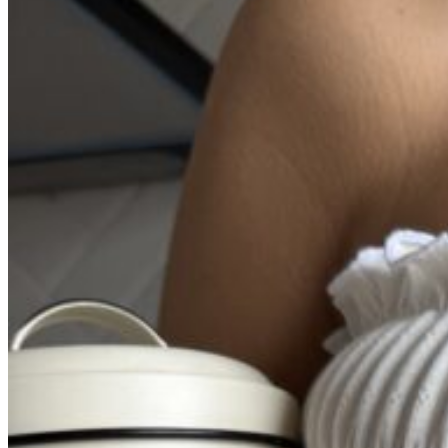
Вход / Регистрация
Список желаний (Wishlist)
0
пунктов
/
0
₽
Меню