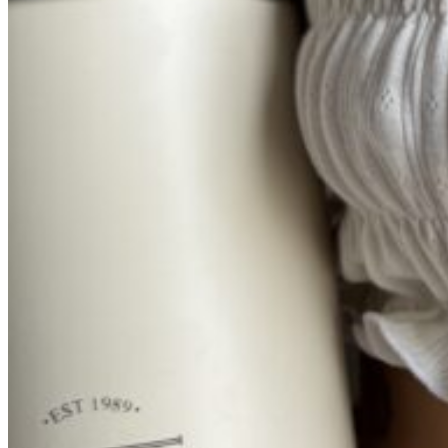
0
пунктов
/
0
₽