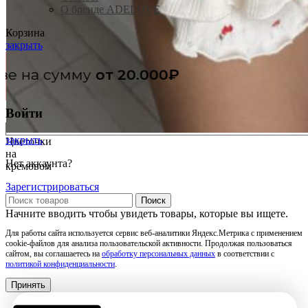
О бренде ADELOVE
Корзина
закрыть
Бесплатная доставк
Войти
закрыть
Цветочки
на
Нет аккаунта?
кремовом
Зарегистрироваться
Поиск
Начните вводить чтобы увидеть товары, которые вы ищете.
Для работы сайта используется сервис веб-аналитики Яндекс.Метрика с применением
cookie-файлов для анализа пользовательской активности. Продолжая пользоваться
сайтом, вы соглашаетесь на
обработку персональных данных
в соответствии с
политикой конфиденциальности
.
Принять