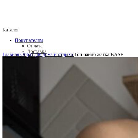
Каталог
Покупателям
Оплата
Доставка
Главная
Образ для дома и отдыха
Топ бандо жатка BASE
Возврат товара
Политика конфиденциальности
Согласие посетителя сайта на обработку
персональных данных
О нас
Контакты
Магазины
Отзывы
О бренде ADELOVE