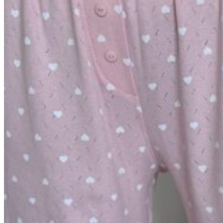
Вход / Регистрация
Список желаний (Wishlist)
0
пунктов
/
0
₽
Меню