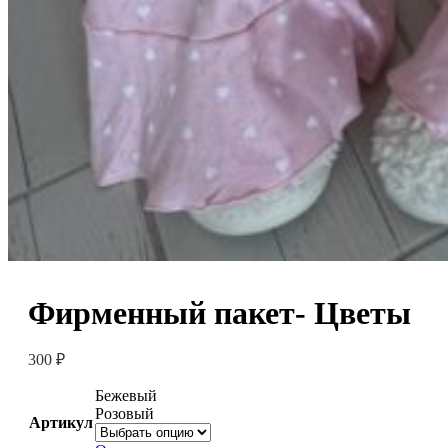
Фирменный пакет- Цветы
300
₽
Бежевый
Розовый
Артикул