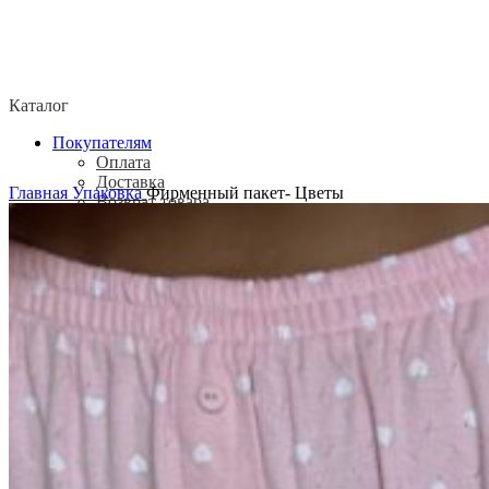
Каталог
Покупателям
Оплата
Доставка
Главная
Упаковка
Фирменный пакет- Цветы
Возврат товара
Политика конфиденциальности
Согласие посетителя сайта на обработку
персональных данных
О нас
Контакты
Магазины
Отзывы
О бренде ADELOVE