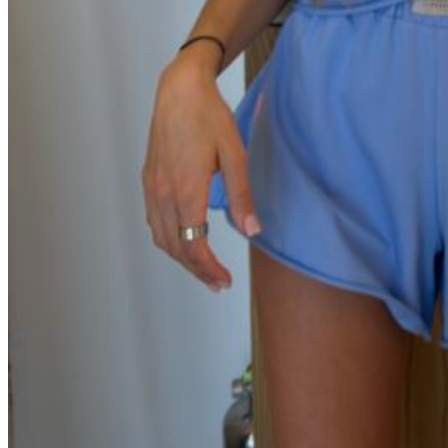
Белые
цветочки
Бордовая
клетка
Розовые
цветочки
Цветочки
на
розовом