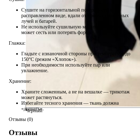
Сушите на горизонтальной поверхности в
расправленном виде, вдали от прямых солнечных
лучей и батарей.
Не используйте сушильную машину — изделие
может сесть или потерять форму.
Глажка:
Гладьте с изнаночной стороны при температуре до
150°C (режим «Хлопок»).
При необходимости используйте пар или
увлажнение.
Хранение:
Храните сложенным, а не на вешалке — трикотаж
может растянуться.
Избегайте тесного хранения — ткань должна
«дышать».
Черный
Отзывы (0)
Отзывы