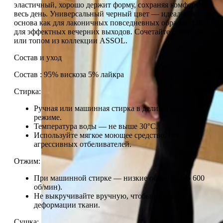
эластичный, хорошо держит форму, сохраняя комфорт на
весь день. Универсальный черный цвет — идеальная
основа как для лаконичных повседневных образов, так и
для эффектных вечерних выходов. Сочетайте с лонгами
или топом из коллекции ASSOL.
Состав и уход
Состав : 95% вискоза 5% лайкра
Стирка:
Ручная или машинная стирка в деликатном
режиме.
Температура воды — не выше 30°C.
Используйте мягкое моющее средство, без
агрессивных отбеливателей.
Отжим:
При машинной стирке — низкие обороты (до 600
об/мин).
Не выкручивайте вручную, чтобы избежать
деформации ткани.
Сушка: