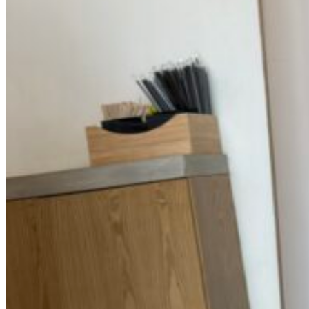
0
пунктов
/
0
₽