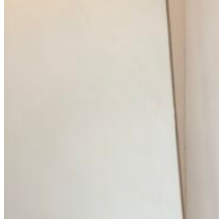
Вход / Регистрация
Список желаний (Wishlist)
0
пунктов
/
0
₽
Меню