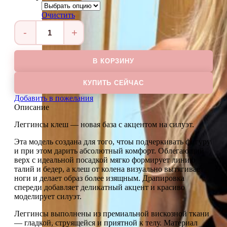
Очистить
Количество
товара
Леггинсы
В КОРЗИНУ
клеш
ASSOL
КУПИТЬ СЕЙЧАС
Добавить в пожелания
Описание
Леггинсы клеш — новая база с акцентом на силуэт.
Эта модель создана для того, чтоы подчеркивать фигуру
и при этом дарить абсолютный комфорт. Облегающий
верх с идеальной посадкой мягко формирует линию
талий и бедер, а клеш от колена визуально вытягивает
ноги и делает образ более изящным. Драпировка
спереди добавляет деликатный акцент и красиво
моделирует силуэт.
Леггинсы выполнены из премиальной вискозной ткани
— гладкой, струящейся и приятной к телу. Материал