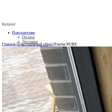
Каталог
Покупателям
Оплата
Доставка
Главная
Повседневный образ
Платье PURE
Возврат товара
Политика конфиденциальности
Согласие посетителя сайта на обработку
персональных данных
О нас
Контакты
Магазины
Отзывы
О бренде ADELOVE