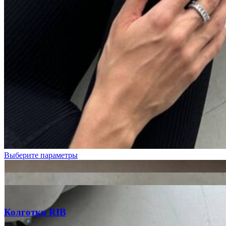
Голубой
Графит
Молочный
Фуксия
Выберите параметры
Колготки RIB