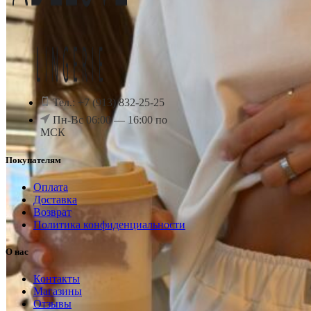
Тел.: +7 (913) 832-25-25
Пн-Вс 06:00 — 16:00 по
МСК
Покупателям
Оплата
Доставка
Возврат
Политика конфиденциальности
О нас
Контакты
Магазины
Отзывы