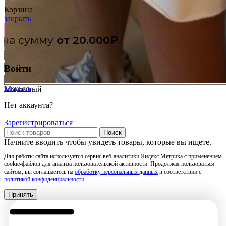
Корзина
закрыть
Бесплатная доставка при зака
Голубой
Графит
Войти
Лимонный
закрыть
Молочный
Нет аккаунта?
Зарегистрироваться
Поиск
Начните вводить чтобы увидеть товары, которые вы ищете.
Для работы сайта используется сервис веб-аналитики Яндекс.Метрика с применением
cookie-файлов для анализа пользовательской активности. Продолжая пользоваться
сайтом, вы соглашаетесь на
обработку персональных данных
в соответствии с
политикой конфиденциальности
.
Принять