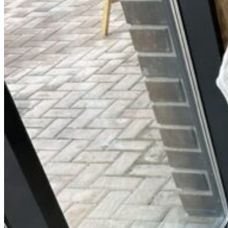
Вход / Регистрация
Список желаний (Wishlist)
0
пунктов
/
0
₽
Меню