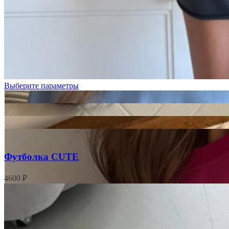
Голубой
Графит
Лимонный
Выберите параметры
Футболка CUTE
4600
₽