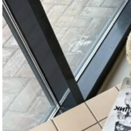
0
пунктов
/
0
₽